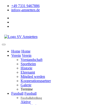
+49 7331 9467886
info
sv-amstetten.de
Home
Home
Verein
Verein
Vorstandschaft
Sportheim
Historie
Ehrenamt
Mitglied werden
Kooperationspartner
Galerie
Termine
Fussball
Fussball
Fussballabteilung
Aktive