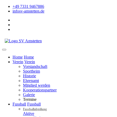
+49 7331 9467886
info
sv-amstetten.de
Home
Home
Verein
Verein
Vorstandschaft
Sportheim
Historie
Ehrenamt
Mitglied werden
Kooperationspartner
Galerie
Termine
Fussball
Fussball
Fussballabteilung
Aktive