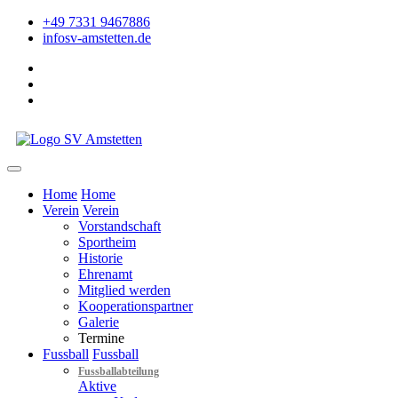
+49 7331 9467886
info
sv-amstetten.de
Home
Home
Verein
Verein
Vorstandschaft
Sportheim
Historie
Ehrenamt
Mitglied werden
Kooperationspartner
Galerie
Termine
Fussball
Fussball
Fussballabteilung
Aktive