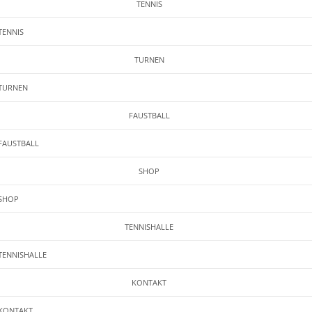
TENNIS
TENNIS
TURNEN
TURNEN
FAUSTBALL
FAUSTBALL
SHOP
SHOP
POWER FÜR BLAU-WEISS
TENNISHALLE
TENNISHALLE
KONTAKT
KONTAKT